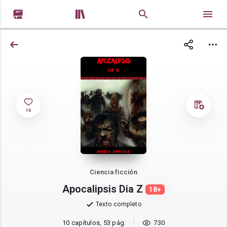


16
Ciencia ficción
Apocalipsis Dia Z
18+
Texto completo
10 capítulos, 53 pág.
730