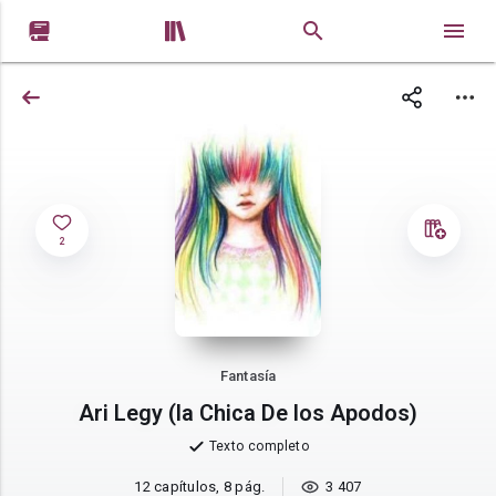


2
Fantasía
Ari Legy (la Chica De los Apodos)
Texto completo
12 capítulos, 8 pág.
3 407