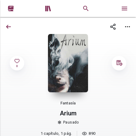


0
Fantasía
Arium
Pausado
1 capítulo, 1 pág.
890