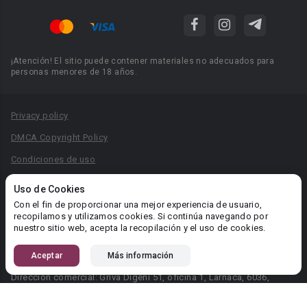
¡Atención! El sitio puede contener materiales no adecuados para
personas menores de 18 años.
Privacy policy
DMCA Copyright Policy
Condiciones de uso
Acuerdo de Privacidad
Uso de Cookies
Reglas para la publicación de libros
Con el fin de proporcionar una mejor experiencia de usuario,
recopilamos y utilizamos cookies. Si continúa navegando por
Área RR.PP.: pr@booknet.com
nuestro sitio web, acepta la recopilación y el uso de cookies.
Aceptar
Más información
© 2026 Booknet. Todos los derechos reservados.
Dirección comercial: Griva Digeni 51, oficina 1, Larnaca, 6036,
Chipre