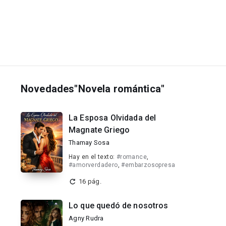
Novedades"Novela romántica"
La Esposa Olvidada del
Magnate Griego
Thamay Sosa
Hay en el texto:
#romance
,
#amorverdadero
,
#embarzosopresa
16 pág.
Lo que quedó de nosotros
Agny Rudra