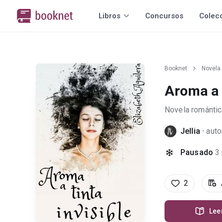
Libros
Concursos
Colec
Booknet
Novela
Aroma a t
Novela romántic
Jellia
·
auto
Pausado
3
2
Lee