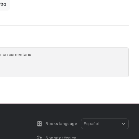
tro
jar un comentario
Books language:
Español
Soporte técnico