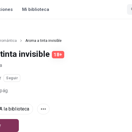
ciones
Mi biblioteca
 romántica
Aroma a tinta invisible
inta invisible
18+
a
r
Seguir
 pág.
A la biblioteca
r