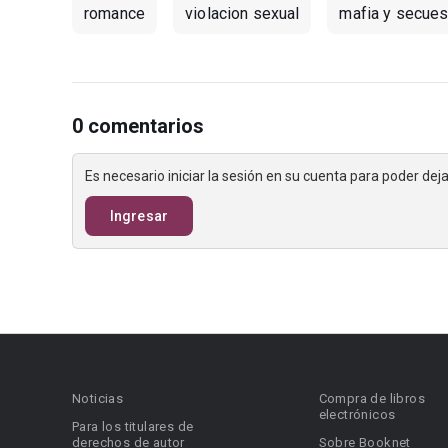
romance
violacion sexual
mafia y secues
0 comentarios
Es necesario iniciar la sesión en su cuenta para poder de
Ingresar
Noticias
Compra de libros
electrónicos
Para los titulares de
derechos de autor
Sobre Booknet