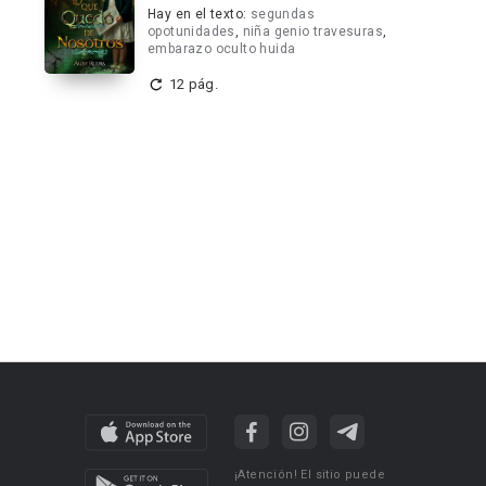
Hay en el texto:
segundas
opotunidades
,
niña genio travesuras
,
embarazo oculto huida
12 pág.
¡Atención! El sitio puede