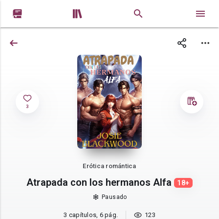


3
Erótica romántica
Atrapada con los hermanos Alfa
18+
Pausado
3 capítulos, 6 pág.
123