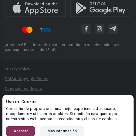
¡Atención! El sitio puede contener materiales no adecuados para
personas menores de 18 años.
Privacy policy
DMCA Copyright Policy
Condiciones de uso
Acuerdo de Privacidad
Uso de Cookies
Reglas para la publicación de libros
Con el fin de proporcionar una mejor experiencia de usuario,
recopilamos y utilizamos cookies. Si continúa navegando por
Área RR.PP.: pr@booknet.com
nuestro sitio web, acepta la recopilación y el uso de cookies.
Aceptar
Más información
© 2026 Booknet. Todos los derechos reservados.