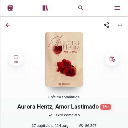


839
Erótica romántica
Aurora Hentz, Amor Lastimado
18+
Texto completo
27 capítulos, 124 pág.
86 297