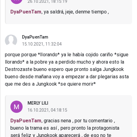
26.10.2021, 18:15:19
DyaPuenTam
, ya saldrá, jeje, denme tiempo ,
DyaPuenTam
15.10.2021, 11:32:04
porque porque *llorando* ya le había cojido cariño *sigue
llorando* a la pobre ya a perdido mucho y ahora esto la
Destrozaste bueno espero que pronto salga Jungkook
bueno desde mañana voy a empezar a dar plegarias asta
que me des a Jungkook *se quiere morir*
MERLY LILI
16.10.2021, 04:18:15
DyaPuenTam
, gracias nena , por tu comentario ,
bueno la trama es así , pero pronto la protagonista
será feliz y Jungkook aparecerá , de eso no te