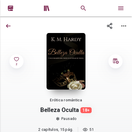


2
Erótica romántica
Belleza Oculta
18+
Pausado
2 capítulos, 15 pág.
51