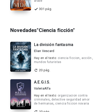
arabe
301 pág.
Novedades"Ciencia ficción"
La división fantasma
Elian Vescard
Hay en el texto:
ciencia ficcion
,
acción
,
mundos futuristas
20 pág.
A.E.G.I.S.
ValeriaAlfa
Hay en el texto:
organizacion contra
criminales
,
detective seguridad amor
de hermanas
,
ciencia ficcion novaria
10 pág.