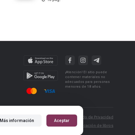
¡Atención! El sitio puede
contener materiales no
adecuados para personas
menores de 18 años.
 Policy
Condiciones de uso
Acuerdo de Privacidad
Más información
Aceptar
P.: pr@booknet.com
Reglas para la publicación de libros