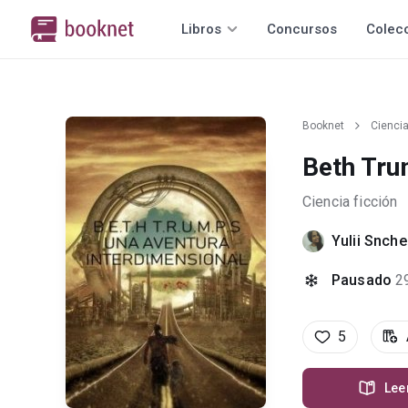
Libros
Concursos
Colec
Booknet
Ciencia
Beth Tru
Ciencia ficción
Yulii Snch
Pausado
2
5
Lee