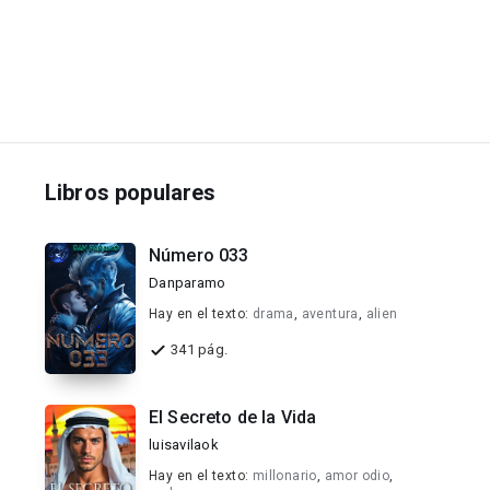
Libros populares
Número 033
Danparamo
Hay en el texto:
drama
,
aventura
,
alien
341 pág.
El Secreto de la Vida
luisavilaok
Hay en el texto:
millonario
,
amor odio
,