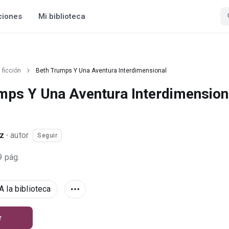
ciones
Mi biblioteca
 ficción
Beth Trumps Y Una Aventura Interdimensional
mps Y Una Aventura Interdimension
ez
·
autor
Seguir
9 pág.
A la biblioteca
r