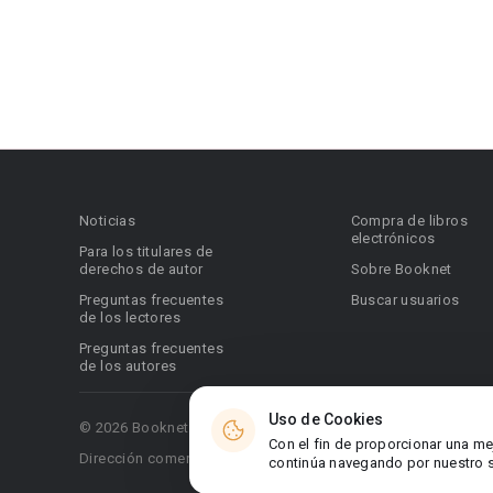
Noticias
Compra de libros
electrónicos
Para los titulares de
derechos de autor
Sobre Booknet
Preguntas frecuentes
Buscar usuarios
de los lectores
Preguntas frecuentes
de los autores
Uso de Cookies
© 2026 Booknet. Todos los derechos reservados.
Con el fin de proporcionar una me
Dirección comercial: Griva Digeni 51, oficina 1, Larnaca, 6036
continúa navegando por nuestro si