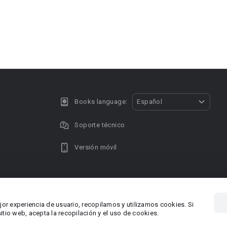
Books language:
Español
Soporte técnico
Versión móvil
Privacy policy
DMCA Copyright
jor experiencia de usuario, recopilamos y utilizamos cookies. Si
, Chipre
Área RR.P
tio web, acepta la recopilación y el uso de cookies.