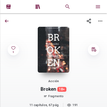


5
Acción
Broken
18+
Fragmento
11 capítulos, 67 pág.
191