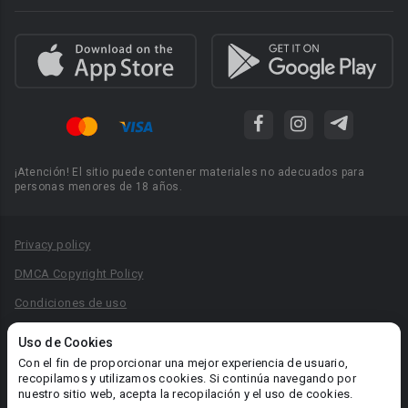
¡Atención! El sitio puede contener materiales no adecuados para
personas menores de 18 años.
Privacy policy
DMCA Copyright Policy
Condiciones de uso
Acuerdo de Privacidad
Uso de Cookies
Reglas para la publicación de libros
Con el fin de proporcionar una mejor experiencia de usuario,
recopilamos y utilizamos cookies. Si continúa navegando por
Área RR.PP.: pr@booknet.com
nuestro sitio web, acepta la recopilación y el uso de cookies.