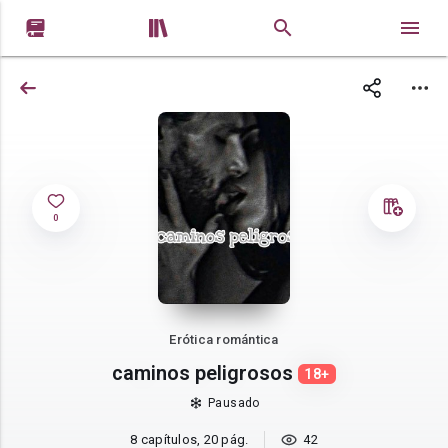


0
Erótica romántica
caminos peligrosos
18+
Pausado
8 capítulos, 20 pág.
42