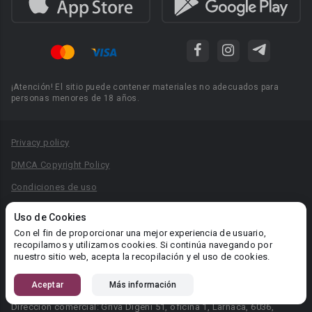
¡Atención! El sitio puede contener materiales no adecuados para
personas menores de 18 años.
Privacy policy
DMCA Copyright Policy
Condiciones de uso
Acuerdo de Privacidad
Uso de Cookies
Reglas para la publicación de libros
Con el fin de proporcionar una mejor experiencia de usuario,
recopilamos y utilizamos cookies. Si continúa navegando por
Área RR.PP.: pr@booknet.com
nuestro sitio web, acepta la recopilación y el uso de cookies.
Aceptar
Más información
© 2026 Booknet. Todos los derechos reservados.
Dirección comercial: Griva Digeni 51, oficina 1, Larnaca, 6036,