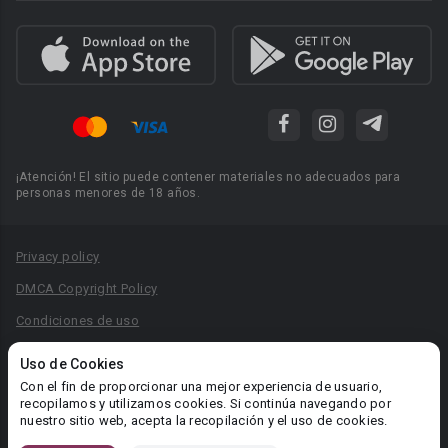
¡Atención! El sitio puede contener materiales no adecuados para
personas menores de 18 años.
Privacy policy
DMCA Copyright Policy
Condiciones de uso
Acuerdo de Privacidad
Uso de Cookies
Reglas para la publicación de libros
Con el fin de proporcionar una mejor experiencia de usuario,
recopilamos y utilizamos cookies. Si continúa navegando por
Área RR.PP.: pr@booknet.com
nuestro sitio web, acepta la recopilación y el uso de cookies.