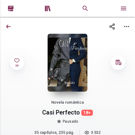


59
Novela romántica
Casi Perfecto
18+
Pausado
35 capítulos, 235 pág.
3 532