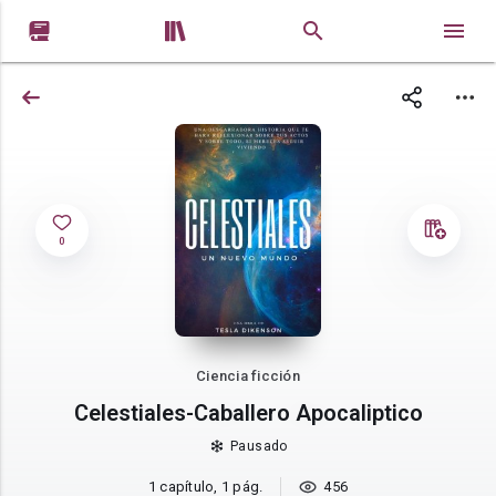


0
Ciencia ficción
Celestiales-Caballero Apocaliptico
Pausado
1 capítulo, 1 pág.
456