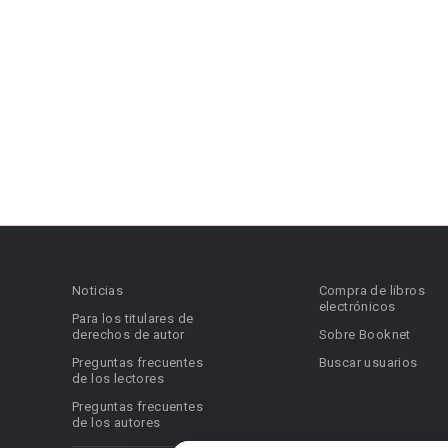
Noticias
Compra de libros
electrónicos
Para los titulares de
derechos de autor
Sobre Booknet
Preguntas frecuentes
Buscar usuarios
de los lectores
Preguntas frecuentes
de los autores