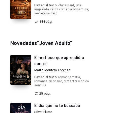
Hay en el texto:
chica nerd
,
jefe
empleada celos comedia romantica
,
secretaria nerd
144 pág.
Novedades"Joven Adulto"
El mafioso que aprendió a
sonreír
Marlin Montero Lorenzo
Hay en el texto:
romancemafia
,
romance billonario
,
protector × chica
sencilla
28 pág.
El día que no te buscaba
Silver Pluma