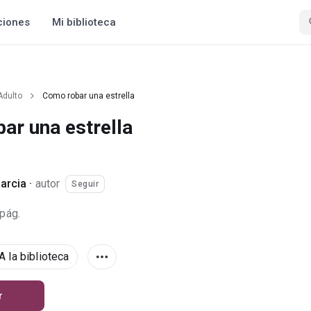
ciones
Mi biblioteca
Adulto
Como robar una estrella
ar una estrella
Garcia
·
autor
Seguir
 pág.
A la biblioteca
r