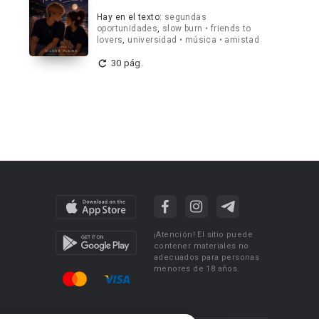
Hay en el texto:
segundas
oportunidades
,
slow burn • friends to
lovers
,
universidad • música • amistad
30 pág.
¡Atención! El sitio puede
contener materiales no
adecuados para personas
menores de 18 años.