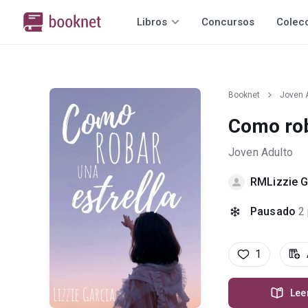
Libros
Concursos
Colec
Booknet
Joven 
Como rob
Joven Adulto
RMLizzie 
Pausado
2
1
Lee