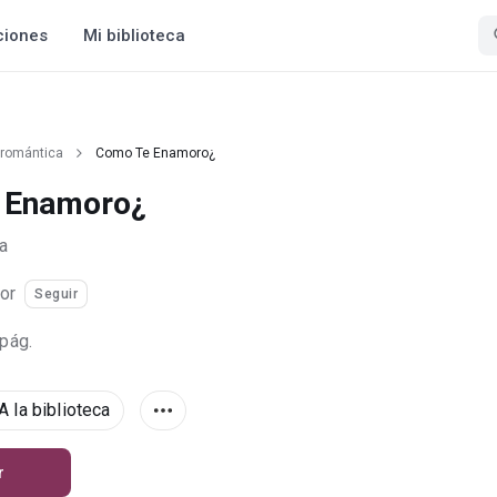
ciones
Mi biblioteca
 romántica
Como Te Enamoro¿
 Enamoro¿
a
tor
Seguir
 pág.
A la biblioteca
r