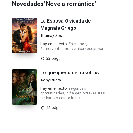
Novedades"Novela romántica"
La Esposa Olvidada del
Magnate Griego
Thamay Sosa
Hay en el texto:
#romance
,
#amorverdadero
,
#embarzosopresa
22 pág.
Lo que quedó de nosotros
Agny Rudra
Hay en el texto:
segundas
opotunidades
,
niña genio travesuras
,
embarazo oculto huida
12 pág.