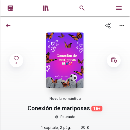


0
Novela romántica
Conexión de mariposas
18+
Pausado
1 capítulo, 2 pág.
0