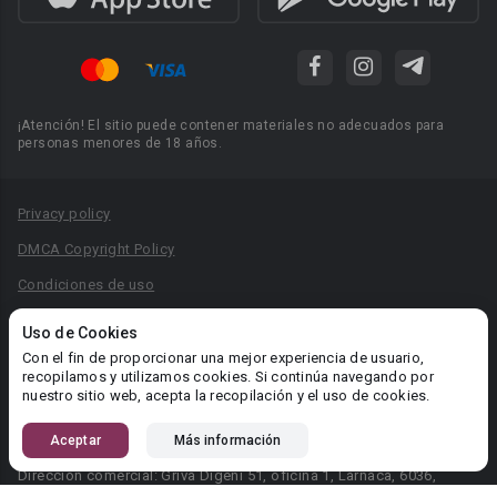
¡Atención! El sitio puede contener materiales no adecuados para
personas menores de 18 años.
Privacy policy
DMCA Copyright Policy
Condiciones de uso
Acuerdo de Privacidad
Uso de Cookies
Reglas para la publicación de libros
Con el fin de proporcionar una mejor experiencia de usuario,
recopilamos y utilizamos cookies. Si continúa navegando por
Área RR.PP.: pr@booknet.com
nuestro sitio web, acepta la recopilación y el uso de cookies.
Aceptar
Más información
© 2026 Booknet. Todos los derechos reservados.
Dirección comercial: Griva Digeni 51, oficina 1, Larnaca, 6036,
Chipre