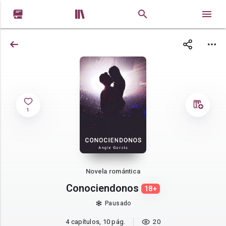


1
Novela romántica
Conociendonos
18+
Pausado
4 capítulos, 10 pág.
20