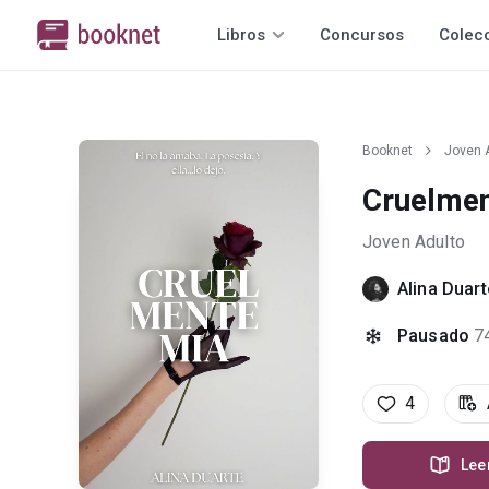
Libros
Concursos
Colec
Booknet
Joven 
Cruelme
Joven Adulto
Alina Duart
Pausado
7
4
Lee