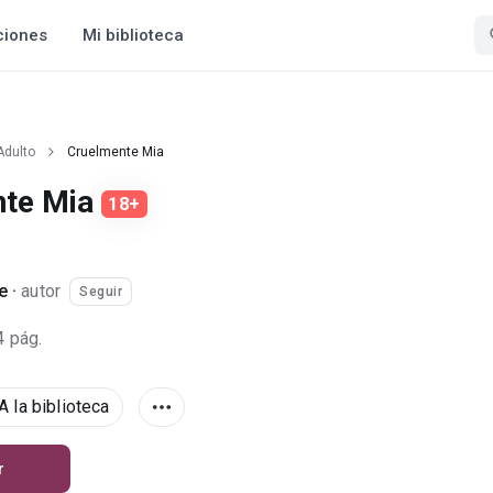
ciones
Mi biblioteca
Adulto
Cruelmente Mia
nte Mia
18+
e
·
autor
Seguir
4 pág.
A la biblioteca
r