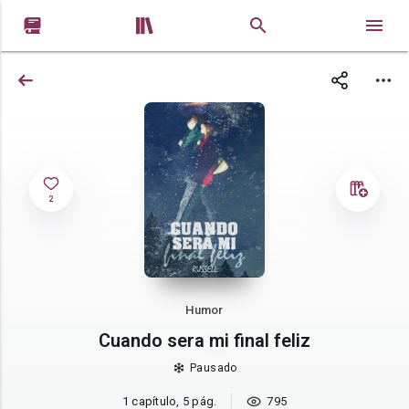


2
Humor
Cuando sera mi final feliz
Pausado
1 capítulo, 5 pág.
795