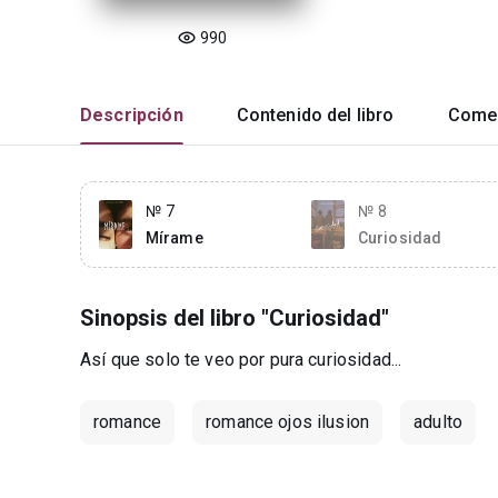
990
Descripción
Contenido del libro
Comen
№ 7
№ 8
Mírame
Curiosidad
Sinopsis del libro "Curiosidad"
Así que solo te veo por pura curiosidad...
romance
romance ojos ilusion
adulto