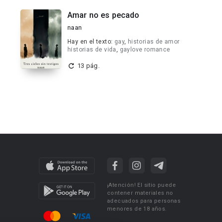
Amar no es pecado
naan
Hay en el texto:
gay
,
historias de amor
historias de vida
,
gaylove romance
13 pág.
¡Atención! El sitio puede
contener materiales no
adecuados para personas
menores de 18 años.