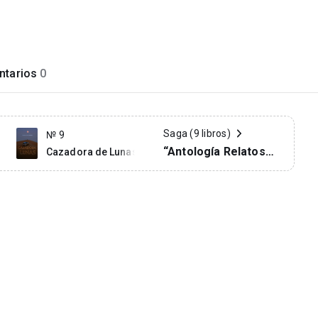
tarios
0
Saga (9 libros)
№ 9
“Antología Relatos
Cazadora de Lunas
Mundanos Para
Sentir”