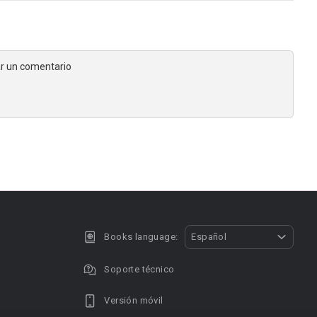
jar un comentario
Books language:
Español
Soporte técnico
Versión móvil