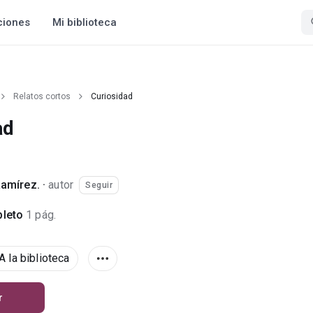
ciones
Mi biblioteca
Relatos cortos
Curiosidad
ad
Ramírez.
·
autor
Seguir
leto
1 pág.
A la biblioteca
r