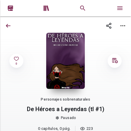


0
Personajes sobrenaturales
De Héroes a Leyendas (tl #1)
Pausado
0 capítulos, 0 pág.
223