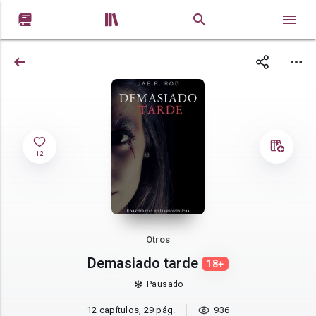


12
Otros
Demasiado tarde
18+
Pausado
12 capítulos, 29 pág.
936