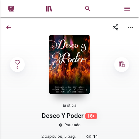


0
Erótica
Deseo Y Poder
18+
Pausado
2 capítulos, 5 pág.
14