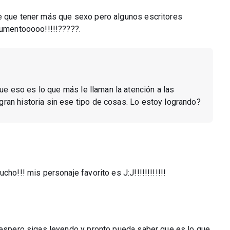
ne que tener más que sexo pero algunos escritores
gumentooooo!!!!!?????.
 que eso es lo que más le llaman la atención a las
 gran historia sin ese tipo de cosas. Lo estoy logrando?
ho!!! mis personaje favorito es J:J!!!!!!!!!!!!
! espero sigas leyendo y pronto pueda saber que es lo que