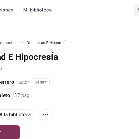
ciones
Mi biblioteca
 romántica
Deslealtad E HipocresÍa
ad E HipocresÍa
a
errero
·
autor
Seguir
leto
137 pág.
A la biblioteca
r