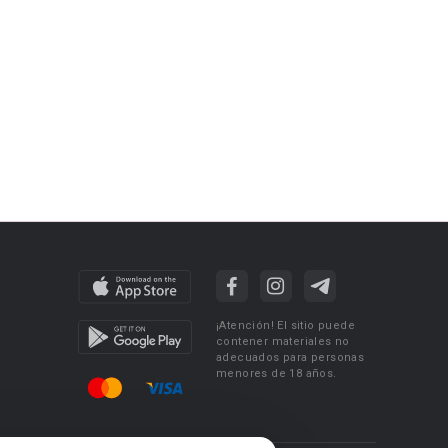
¡Atención! El sitio puede
contener materiales no
adecuados para personas
menores de 18 años.