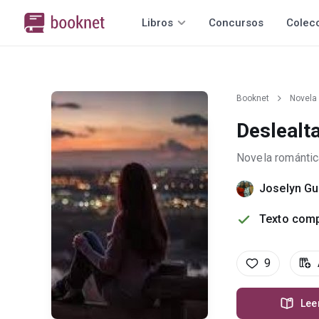
Libros
Concursos
Colec
Booknet
Novela
Deslealt
Novela romántic
Joselyn Gu
Texto comp
9
Lee