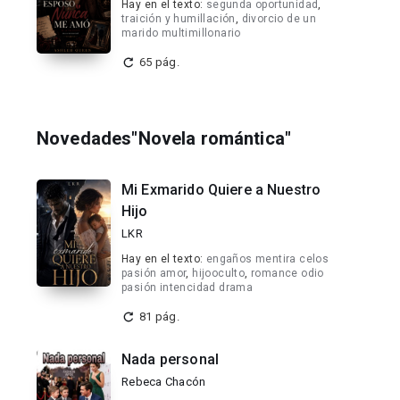
Hay en el texto:
segunda oportunidad
,
traición y humillación
,
divorcio de un
marido multimillonario
65 pág.
Novedades"Novela romántica"
Mi Exmarido Quiere a Nuestro
Hijo
LKR
Hay en el texto:
engaños mentira celos
pasión amor
,
hijooculto
,
romance odio
pasión intencidad drama
81 pág.
Nada personal
Rebeca Chacón