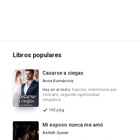
Libros populares
Casarse a ciegas
Anna Románova
Hay en el texto:
traicion
,
matrimonio por
contrato
,
segunda oportunidad
venganza
192 pág.
Mi esposo nunca me amó
Ashleh Queen