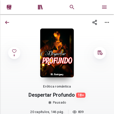


8
Erótica romántica
Despertar Profundo
18+
Pausado
20 capítulos, 146 pág.
839