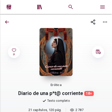


31
Erótica
Diario de una p*t@ corriente
18+
Texto completo
21 capítulos, 120 pág.
2 787