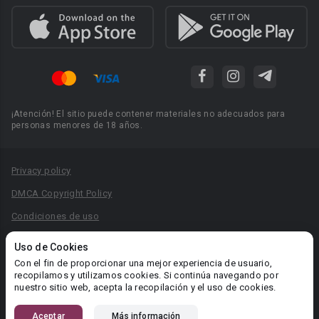
¡Atención! El sitio puede contener materiales no adecuados para
personas menores de 18 años.
Privacy policy
DMCA Copyright Policy
Condiciones de uso
Acuerdo de Privacidad
Uso de Cookies
Reglas para la publicación de libros
Con el fin de proporcionar una mejor experiencia de usuario,
recopilamos y utilizamos cookies. Si continúa navegando por
Área RR.PP.: pr@booknet.com
nuestro sitio web, acepta la recopilación y el uso de cookies.
Aceptar
Más información
© 2026 Booknet. Todos los derechos reservados.