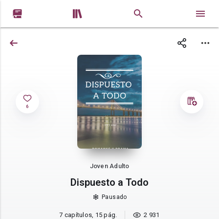


6
Joven Adulto
Dispuesto a Todo
Pausado
7 capítulos, 15 pág.
2 931