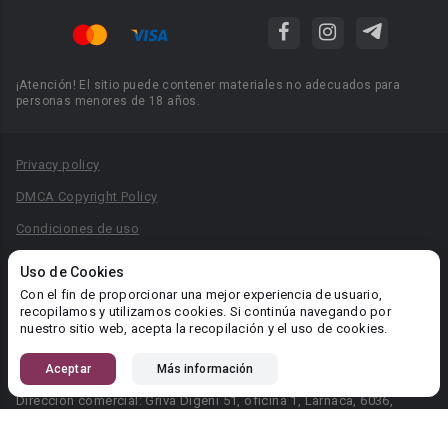
¡Atención! El sitio puede contener materiales no adecuados para
personas menores de 18 años.
Privacy policy
DMCA Copyright Policy
Condiciones de uso
Acuerdo de Privacidad
Uso de Cookies
Reglas para la publicación de libros
Con el fin de proporcionar una mejor experiencia de usuario,
recopilamos y utilizamos cookies. Si continúa navegando por
Área RR.PP.: pr@booknet.com
nuestro sitio web, acepta la recopilación y el uso de cookies.
Aceptar
Más información
© 2026 Booknet. Todos los derechos reservados.
Dirección comercial: Griva Digeni 51, oficina 1, Larnaca, 6036,
Chipre