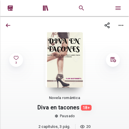


3
Novela romántica
Diva en tacones
18+
Pausado
2 capítulos, 3 pág.
20