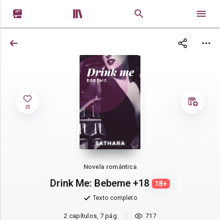


25
Novela romántica
Drink Me: Bebeme +18
18+
Texto completo
2 capítulos, 7 pág.
717