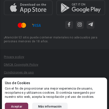
¡Atención! El sitio puede contener materiales no adecuados para
personas menores de 18 años.
Privacy policy
DMCA Copyright Policy
Condiciones de uso
Acuerdo de Privacidad
Uso de Cookies
Reglas para la publicación de libros
Con el fin de proporcionar una mejor experiencia de usuario,
recopilamos y utilizamos cookies. Si continúa navegando por
Área RR.PP.: pr@booknet.com
nuestro sitio web, acepta la recopilación y el uso de cookies.
Aceptar
Más información
© 2026 Booknet. Todos los derechos reservados.