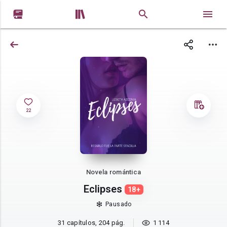


22
Novela romántica
Eclipses
18+
Pausado
31 capítulos, 204 pág.
1 114