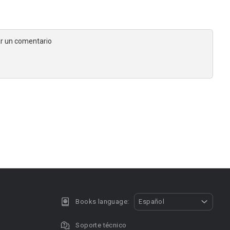
jar un comentario
Books language:
Español
Soporte técnico