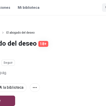
ciones
Mi biblioteca
El abogado del deseo
do del deseo
18+
Seguir
 pág.
A la biblioteca
r