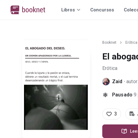
Libros
Concursos
Colec
Booknet
Erótica
El aboga
Erótica
Zaid
·
autor
Pausado
9
3
Lee