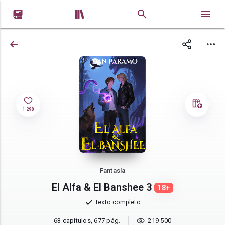


1 298
Fantasía
El Alfa & El Banshee 3
18+
Texto completo
63 capítulos, 677 pág.
219 500