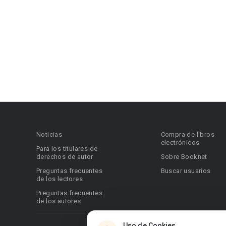
Noticias
Compra de libros
electrónicos
Para los titulares de
derechos de autor
Sobre Booknet
Preguntas frecuentes
Buscar usuarios
de los lectores
Preguntas frecuentes
de los autores
Uso de Cookies