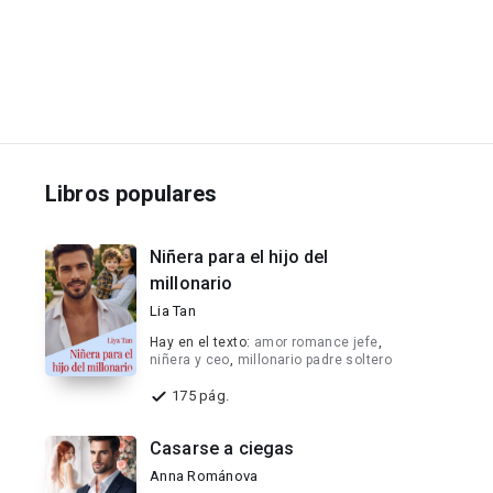
Libros populares
Niñera para el hijo del
millonario
Lia Tan
Hay en el texto:
amor romance jefe
,
niñera y ceo
,
millonario padre soltero
175 pág.
Casarse a ciegas
Anna Románova