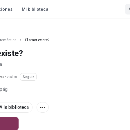
ciones
Mi biblioteca
 romántica
El amor existe?
existe?
a
es
·
autor
Seguir
 pág.
A la biblioteca
r