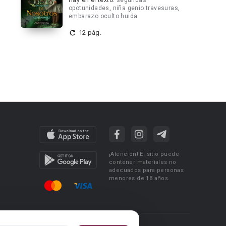
Hay en el texto:
segundas
opotunidades
,
niña genio travesuras
,
embarazo oculto huida
12 pág.
¡Atención! El sitio puede
contener materiales no
adecuados para personas
menores de 18 años.