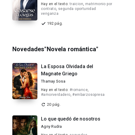
Hay en el texto:
traicion
,
matrimonio por
contrato
,
segunda oportunidad
venganza
192 pág.
Novedades"Novela romántica"
La Esposa Olvidada del
Magnate Griego
Thamay Sosa
Hay en el texto:
#romance
,
#amorverdadero
,
#embarzosopresa
20 pág.
Lo que quedó de nosotros
Agny Rudra