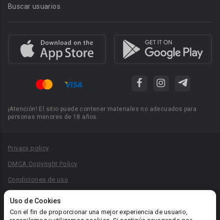
Buscar usuarios
¡Atención! El sitio puede contener materiales no adecuados para
personas menores de 18 años.
Privacy policy
DMCA Copyright Policy
Condiciones de uso
Acuerdo de Privacidad
Uso de Cookies
Reglas para la publicación de libros
Con el fin de proporcionar una mejor experiencia de usuario,