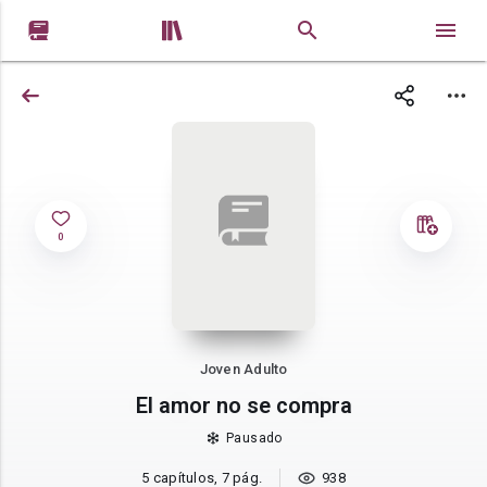


0
Joven Adulto
El amor no se compra
Pausado
5 capítulos, 7 pág.
938