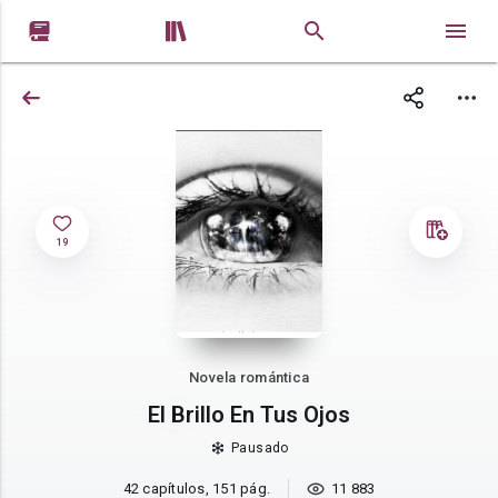


19
Novela romántica
El Brillo En Tus Ojos
Pausado
42 capítulos, 151 pág.
11 883