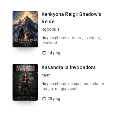
Kenkyona Reigi: Shadow's
Reise
Rgbobuls
Hay en el texto:
torneo
,
aventura
,
rivalidad
14 pág.
Kasandra la invocadora
naan
Hay en el texto:
brujas
,
escuela de
magia
,
magia acción
25 pág.