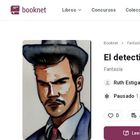
Libros
Concursos
Colec
Booknet
Fantas
El detec
Fantasía
Ruth Estiga
Pausado
1
0
Lee