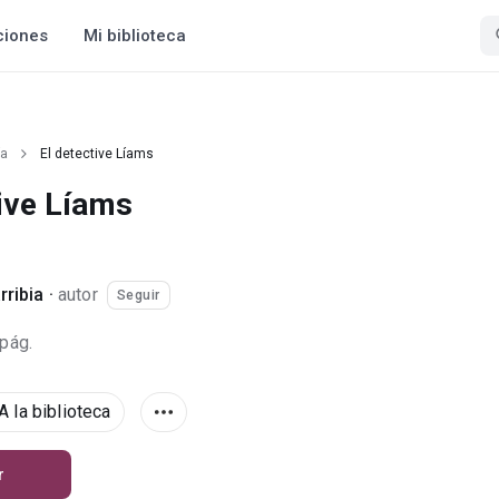
ciones
Mi biblioteca
ía
El detective Líams
tive Líams
rribia
·
autor
Seguir
 pág.
A la biblioteca
r