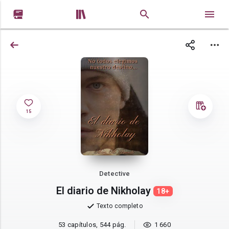


15
Detective
El diario de Nikholay
18+
Texto completo
53 capítulos, 544 pág.
1 660