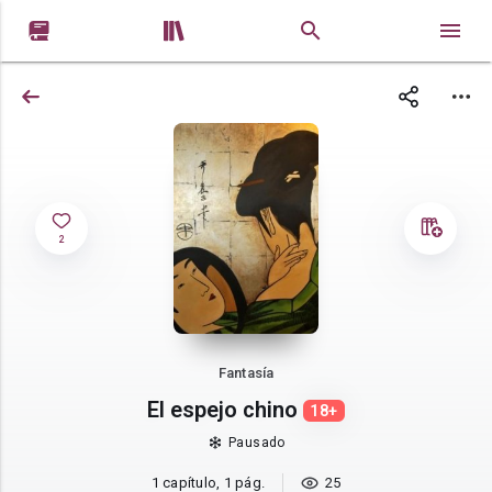


2
Fantasía
El espejo chino
18+
Pausado
1 capítulo, 1 pág.
25