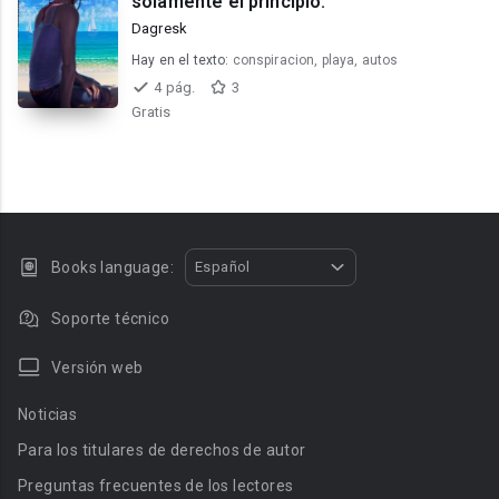
solamente el principio.
Dagresk
Hay en el texto:
conspiracion, playa, autos
4 pág.
3
Gratis
Books language:
Español
Soporte técnico
Versión web
Noticias
Para los titulares de derechos de autor
Preguntas frecuentes de los lectores