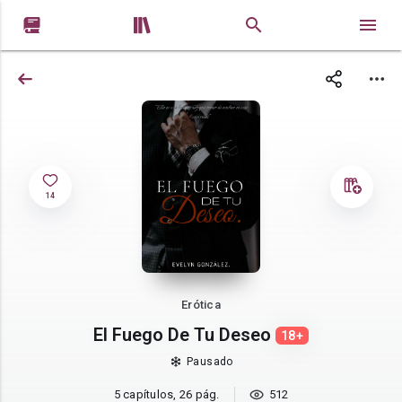


14
Erótica
El Fuego De Tu Deseo
18+
Pausado
5 capítulos, 26 pág.
512