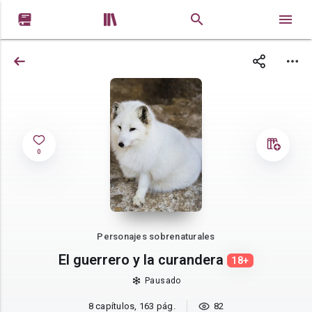


0
Personajes sobrenaturales
El guerrero y la curandera
18+
Pausado
8 capítulos, 163 pág.
82