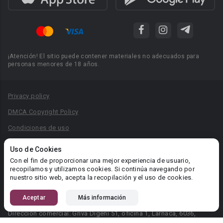
¡Atención! El sitio puede contener materiales no adecuados para
personas menores de 18 años.
Privacy policy
DMCA Copyright Policy
Condiciones de uso
Acuerdo de Privacidad
Uso de Cookies
Reglas para la publicación de libros
Con el fin de proporcionar una mejor experiencia de usuario,
recopilamos y utilizamos cookies. Si continúa navegando por
Área RR.PP.: pr@booknet.com
nuestro sitio web, acepta la recopilación y el uso de cookies.
Aceptar
Más información
© 2026 Booknet. Todos los derechos reservados.
Dirección comercial: Griva Digeni 51, oficina 1, Larnaca, 6036,
Chipre