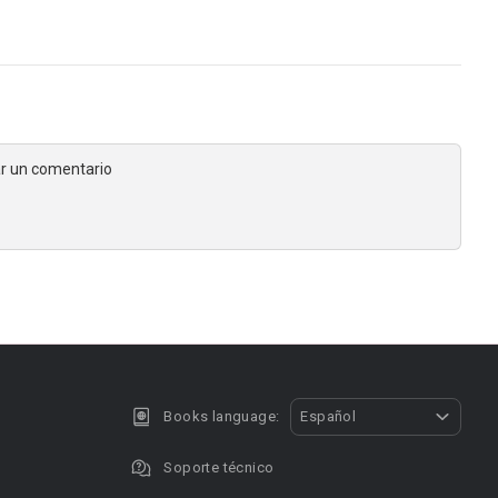
jar un comentario
Books language:
Español
Soporte técnico