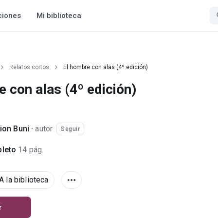
ciones
Mi biblioteca
Relatos cortos
El hombre con alas (4º edición)
 con alas (4º edición)
tion Buni
·
autor
Seguir
leto
14 pág.
A la biblioteca
r