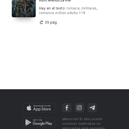
Ruth Mendoza RM
Hay en el texto:
romace
,
militares
,
romance militar adulto +18
35 pág.
¡Atención! El sitio puede
contener materiales no
adecuados para personas