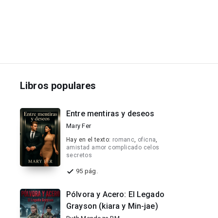
Libros populares
Entre mentiras y deseos
Mary Fer
Hay en el texto:
romanc
,
oficna
,
amistad amor complicado celos
secretos
95 pág.
Pólvora y Acero: El Legado
Grayson (kiara y Min-jae)