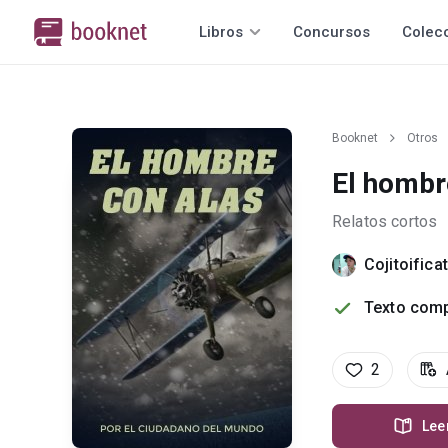
Libros
Concursos
Colec
Booknet
Otros
El hombre
Relatos cortos
Cojitoifica
Texto comp
2
Lee