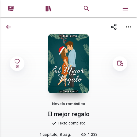


65
Novela romántica
El mejor regalo
Texto completo
1 capítulo, 8 pág.
1 233