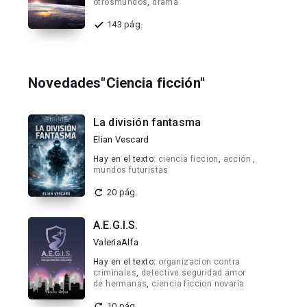
otrosmundos
,
drama
143 pág.
Novedades"Ciencia ficción"
La división fantasma
Elian Vescard
Hay en el texto:
ciencia ficcion
,
acción
,
mundos futuristas
20 pág.
A.E.G.I.S.
ValeriaAlfa
Hay en el texto:
organizacion contra
criminales
,
detective seguridad amor
de hermanas
,
ciencia ficcion novaria
10 pág.