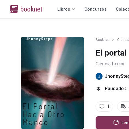
Libros
Concursos
Colec
Booknet
Ciencia
El porta
Ciencia ficción
JhonnySte
Pausado
5
1
Lee