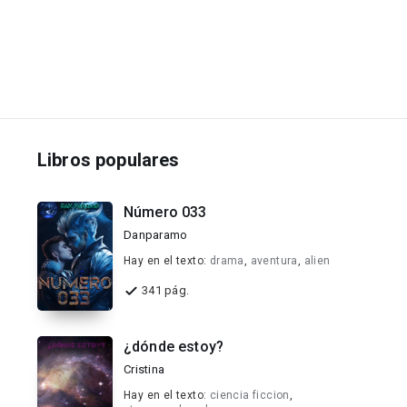
Libros populares
Número 033
Danparamo
Hay en el texto:
drama
,
aventura
,
alien
341 pág.
¿dónde estoy?
Cristina
Hay en el texto:
ciencia ficcion
,