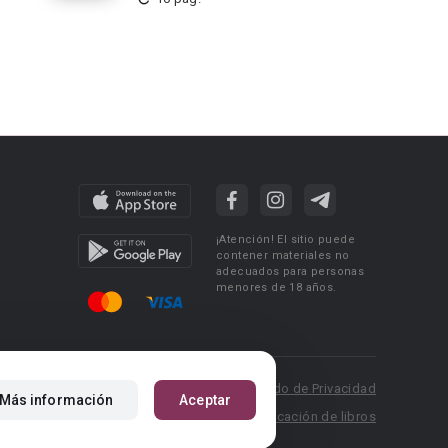
¡Atención! El sitio puede
contener materiales no
adecuados para personas
menores de 18 años.
 Policy
Condiciones de uso
Acuerdo de Privacidad
Más información
Aceptar
P.: pr@booknet.com
Reglas para la publicación de libros