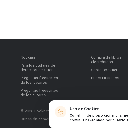
Noticias
Compra de libros
electrónicos
Para los titulares de
derechos de autor
Sobre Booknet
Preguntas frecuentes
Buscar usuarios
de los lectores
Preguntas frecuentes
de los autores
Uso de Cookies
© 2026 Booknet. Todos los derechos reservados.
Con el fin de proporcionar una me
Dirección comercial: Griva Digeni 51, oficina 1, Larnaca, 6036
continúa navegando por nuestro si