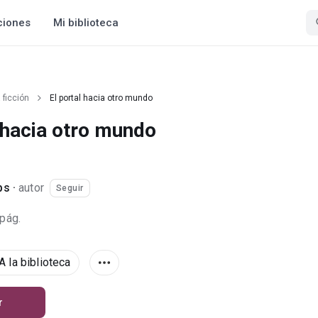
ciones
Mi biblioteca
 ficción
El portal hacia otro mundo
l hacia otro mundo
ps
·
autor
Seguir
 pág.
A la biblioteca
r