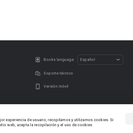
Books language:
Español
Soporte técnico
Versión móvil
Privacy policy
DMCA Copyright
jor experiencia de usuario, recopilamos y utilizamos cookies. Si
, Chipre
Área RR.P
tio web, acepta la recopilación y el uso de cookies.