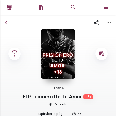


5
Erótica
El Pricionero De Tu Amor
18+
Pausado
2 capítulos, 3 pág.
46