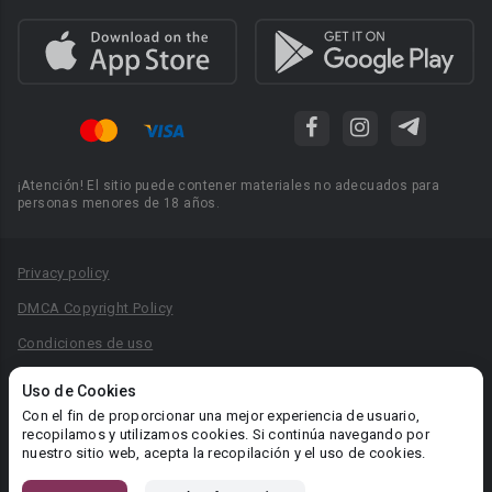
¡Atención! El sitio puede contener materiales no adecuados para
personas menores de 18 años.
Privacy policy
DMCA Copyright Policy
Condiciones de uso
Acuerdo de Privacidad
Uso de Cookies
Reglas para la publicación de libros
Con el fin de proporcionar una mejor experiencia de usuario,
recopilamos y utilizamos cookies. Si continúa navegando por
Área RR.PP.: pr@booknet.com
nuestro sitio web, acepta la recopilación y el uso de cookies.