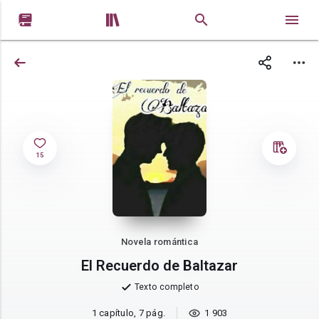


15
Novela romántica
El Recuerdo de Baltazar
Texto completo
1 capítulo, 7 pág.
1 903