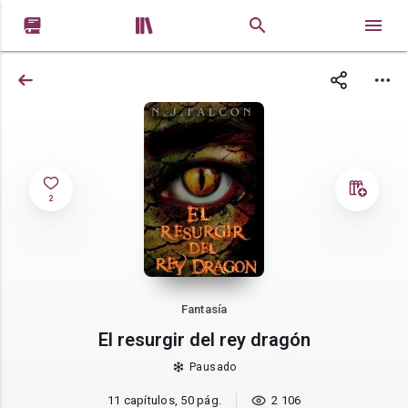


2
Fantasía
El resurgir del rey dragón
Pausado
11 capítulos, 50 pág.
2 106