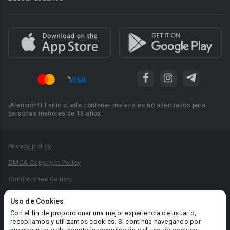
¡Atención! El sitio puede contener materiales no adecuados para
personas menores de 18 años.
Privacy policy
DMCA Copyright Policy
Condiciones de uso
Acuerdo de Privacidad
Uso de Cookies
Reglas para la publicación de libros
Con el fin de proporcionar una mejor experiencia de usuario,
recopilamos y utilizamos cookies. Si continúa navegando por
Área RR.PP.: pr@booknet.com