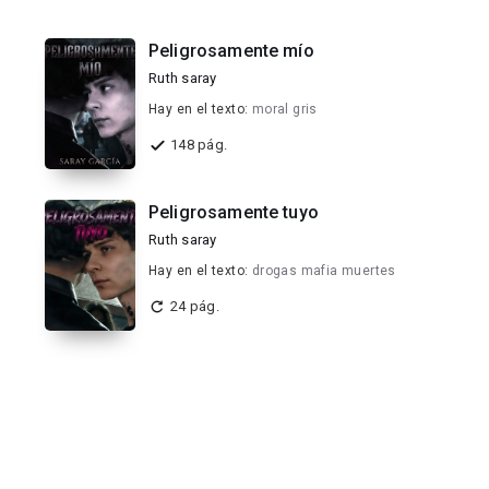
Peligrosamente mío
Ruth saray
Hay en el texto:
moral gris
148 pág.
Peligrosamente tuyo
Ruth saray
Hay en el texto:
drogas mafia muertes
24 pág.