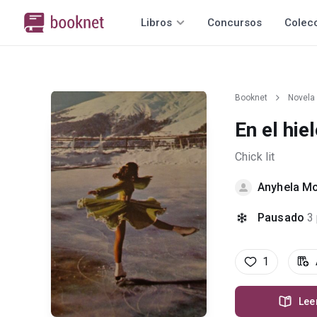
Libros
Concursos
Colec
Booknet
Novela
En el hie
Chick lit
Anyhela M
Pausado
3
1
Lee