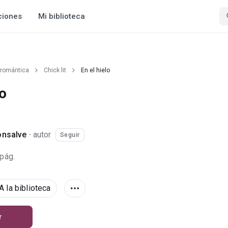
ciones
Mi biblioteca
 romántica
Chick lit
En el hielo
lo
onsalve
·
autor
Seguir
 pág.
A la biblioteca
r