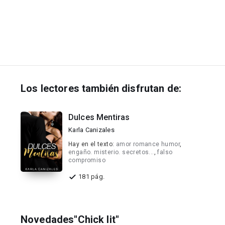
Los lectores también disfrutan de:
Dulces Mentiras
Karla Canizales
Hay en el texto:
amor romance humor
,
engaño. misterio. secretos...
,
falso
compromiso
181 pág.
Novedades"Chick lit"